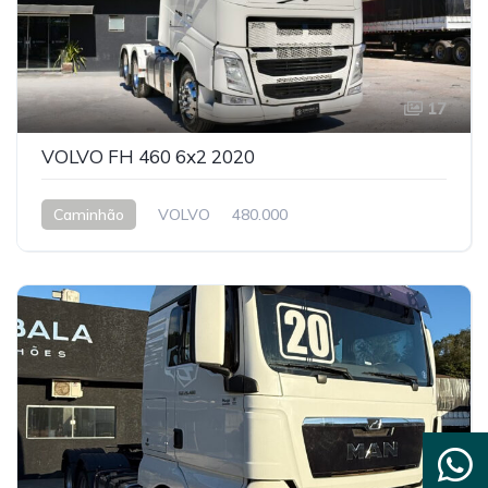
17
VOLVO FH 460 6x2 2020
Caminhão
VOLVO
480.000