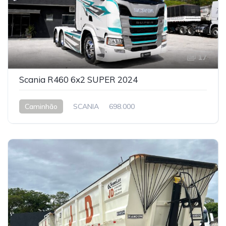
17
Scania R460 6x2 SUPER 2024
Caminhão
SCANIA
698.000