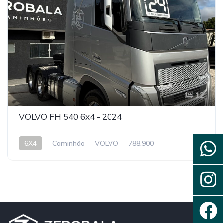
12
VOLVO FH 540 6x4 - 2024
6X4
Caminhão
VOLVO
788.900