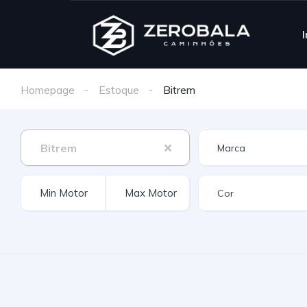
I
Homepage
Estoque
Bitrem
Bitrem