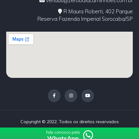
vendas@zerobalacaminhoes.com.br
R Maura Roberti, 402 Parque
Reserva Fazenda Imperial Sorocaba/SP
Copyright © 2022. Todos os direitos reservados
fale conosco pelo
fale conosco pelo
WhatsApp
WhatsApp