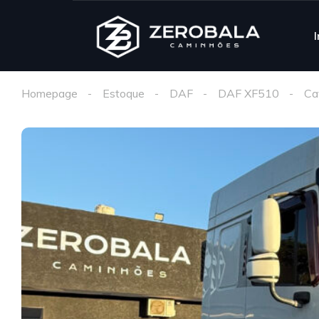
I
Homepage
Estoque
DAF
DAF XF510
Ca