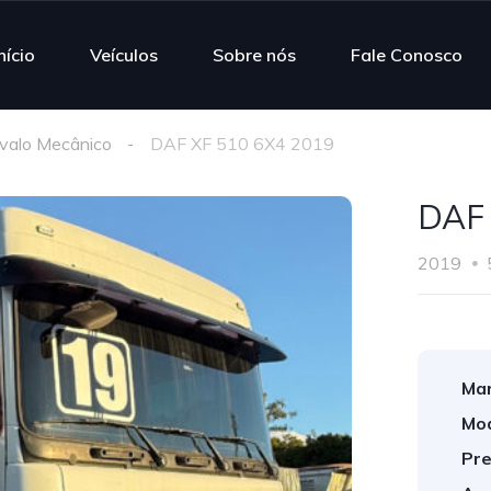
nício
Veículos
Sobre nós
Fale Conosco
valo Mecânico
DAF XF 510 6X4 2019
DAF 
2019
Mar
Mod
Pre