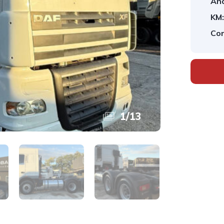
Ano
KM:
Cor
1
/
13