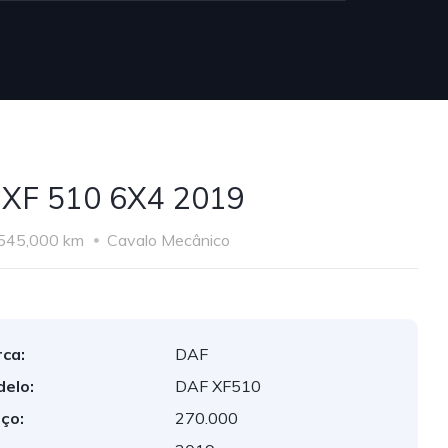
XF 510 6X4 2019
545,000 km
Cavalo Mecânico
ca:
DAF
elo:
DAF XF510
ço:
270.000