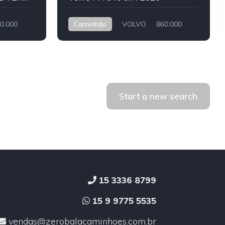
0.000
Caminhão
VOLVO
860.000
Start a new search
15 3336 8799
15 9 9775 5535
vendas@zerobalacaminhoes.com.br