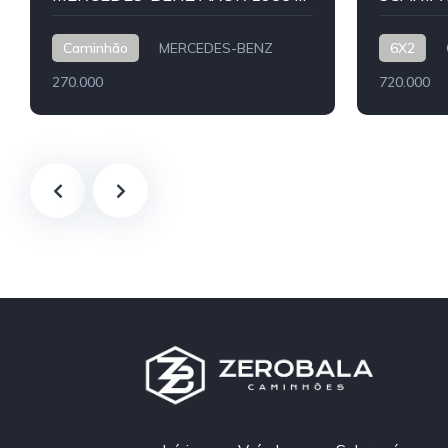
Caminhão
MERCEDES-BENZ
6X2
270.000
720.000