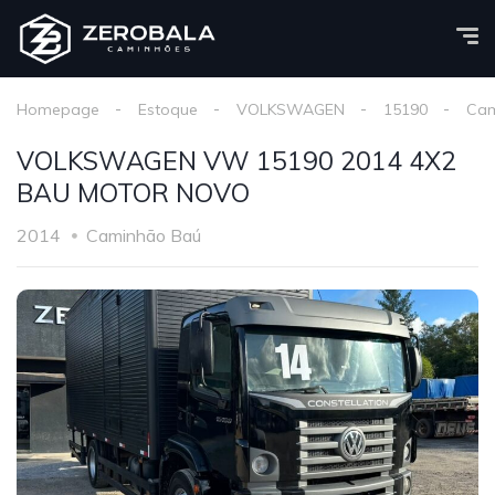
Homepage
Estoque
VOLKSWAGEN
15190
Cam
VOLKSWAGEN VW 15190 2014 4X2
BAU MOTOR NOVO
2014
Caminhão Baú