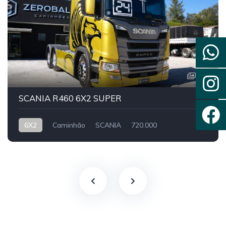
14
SCANIA R460 6X2 SUPER
6X2
Caminhão
SCANIA
720.000